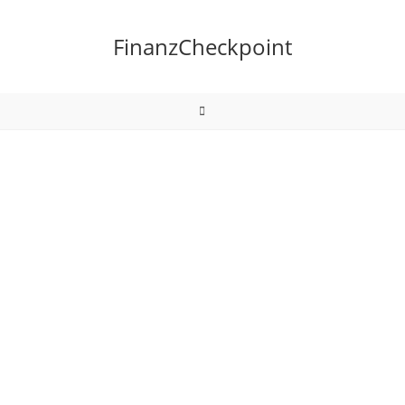
FinanzCheckpoint
Unterlagen hochladen vom Gebäude (Fotos, Exposés,
Lageplan, Skizzen, Google Maps-Ausschnitte, etc.)
*
Drag & Drop Files,
Choose Files to Upload
Du
kannst bis zu 24 Dateien hochladen.
ACHTUNG: je Gebäude einzeln hochladen!
Bitte kurz beschreiben, welchem Gebäude die Fotos
zuzuordnen sind