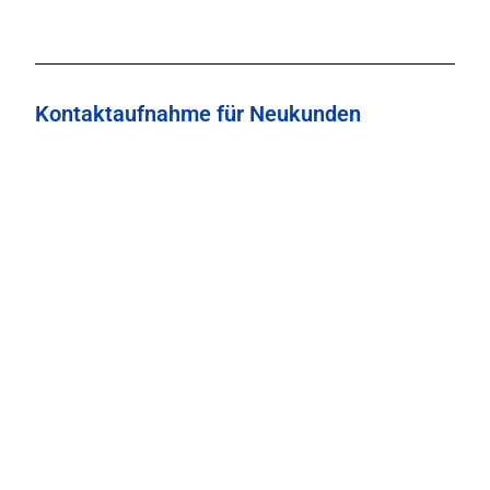
Kontaktaufnahme für Neukunden
Name der Firma
*
Homepage der Firma
Branche / Tätigkeitsbeschreibung
*
Anzahl der Fahrzeuge (PKW, LKW; Lieferwagen,
Anhänger, Auflieger, Sonderbauten, etc.)
*
bis 3