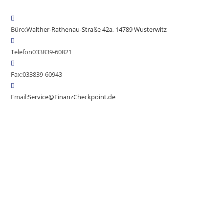
Büro:
Walther-Rathenau-Straße 42a, 14789 Wusterwitz
Telefon
033839-60821
Fax:
033839-60943
Email:
Service@FinanzCheckpoint.de